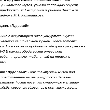
уникального музея, увидят коллекцию оружия,
 предприятиях Республики и узнают факты из
жейника М.Т. Калашникова.
ник «Лудорвай»
нике
с дегустацией блюд удмуртской кухни.
кальной национальной кухней. Здесь готовят
м. Ну и как не попробовать удмуртскую кухню – в
й»? В рамках обеда гости отведают
да – перепечи, табани, чай на травах и
ем».
ник "Лудорвай"
-
архитектурный музей под
представлена жизнь удмуртской деревни.
Гектаров. Гости посетят старинную мельницу,
садьбы северных удмуртов и окунутся в жизнь