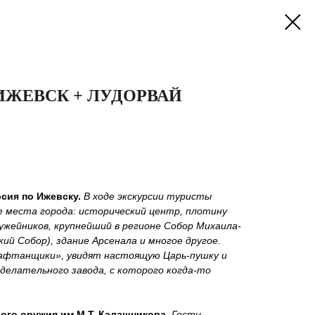
 ИЖЕВСК + ЛУДОРВАЙ
сия по Ижевску.
В ходе экскурсии туристы
 места города: исторический центр, плотину
ужейников, крупнейший в регионе Собор Михаила-
ий Собор), здание Арсенала и многое другое.
кафтанщики», увидят настоящую Царь-пушку и
делательного завода, с которого когда-то
ого оружия им.М.Т. Калашникова.
Гости