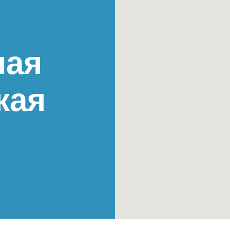
ная
кая