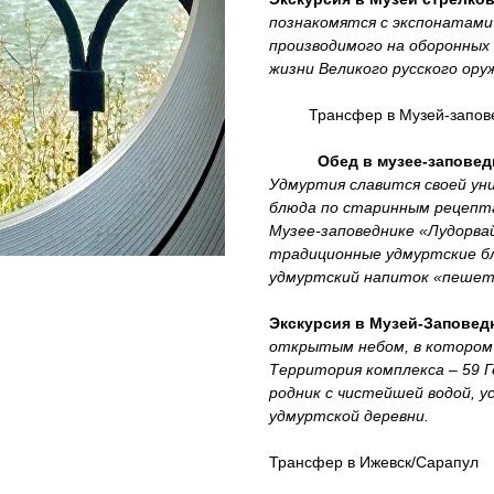
познакомятся с экспонатами 
производимого на оборонных
жизни Великого русского ору
Трансфер в Музей-заповед
Обед в музее-заповед
Удмуртия славится своей уни
блюда по старинным рецепта
Музее-заповеднике «Лудорва
традиционные удмуртские блю
удмуртский напиток «пешет
Экскурсия в Музей-Заповед
открытым небом, в котором 
Территория комплекса – 59 
родник с чистейшей водой, у
удмуртской деревни.
Трансфер в Ижевск/Сарапул